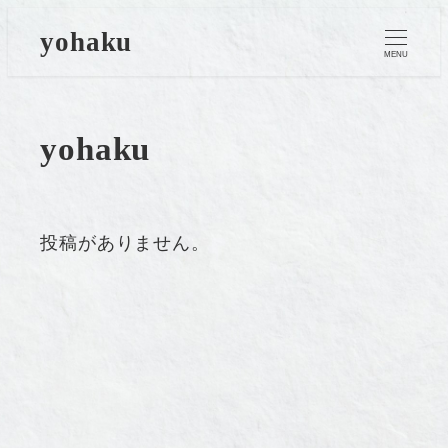
メ
yohaku
イ
MENU
ン
コ
yohaku
ン
テ
ン
投稿がありません。
ツ
へ
移
動